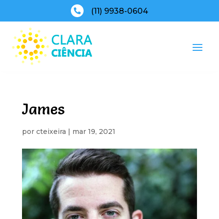
(11) 9938-0604

James
por
cteixeira
|
mar 19, 2021