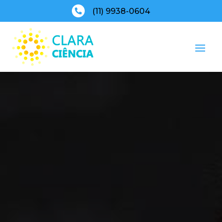
(11) 9938-0604
